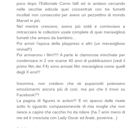
poco dopo l'Editoriale Corno fallì ed io andavo cercando
nelle vecchie edicole quei concentrati con tre fumetti
incollati non consecutivi per avere un pezzettino di mondo
Marvel in più.
Nel mentre crescevo, avevo più soldi e cominciavo a
rintracciare le collezioni usate complete di quei meravigliosi
fumetti che amavo da bambino...
Poi arrivò l'epoca della playpress e altri (un meraviglioso
revival!!)
Poi arrivarono i film!!!!! A parte le clamorose minchiate per
condensare in 2 ore scarse 40 anni di pubblicazioni (vedi il
primo film dei F4) sono arrivati film meravigliosi come quelli
degli X eroi!!!
Insomma, non credevo che sti pupazzotti potessero
emozionarmi ancora più di così, ma poi che ti trovo su
Facebook??
La pagina di figures in action!!! E mi spacco dalle risate
sotto lo sguardo compassionevole di mia moglie che non
riesce a capire che cacchio ho da ridere (ha 7 anni meno di
me ed è cresciuta con Lady Oscar ed Arale, poverina...)