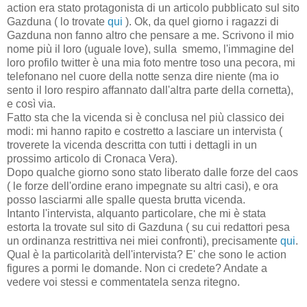
action era stato protagonista di un articolo pubblicato sul sito
Gazduna ( lo trovate
qui
). Ok, da quel giorno i ragazzi di
Gazduna non fanno altro che pensare a me. Scrivono il mio
nome più il loro (uguale love), sulla smemo, l'immagine del
loro profilo twitter è una mia foto mentre toso una pecora, mi
telefonano nel cuore della notte senza dire niente (ma io
sento il loro respiro affannato dall'altra parte della cornetta),
e così via.
Fatto sta che la vicenda si è conclusa nel più classico dei
modi: mi hanno rapito e costretto a lasciare un intervista (
troverete la vicenda descritta con tutti i dettagli in un
prossimo articolo di Cronaca Vera).
Dopo qualche giorno sono stato liberato dalle forze del caos
( le forze dell'ordine erano impegnate su altri casi), e ora
posso lasciarmi alle spalle questa brutta vicenda.
Intanto l'intervista, alquanto particolare, che mi è stata
estorta la trovate sul sito di Gazduna ( su cui redattori pesa
un ordinanza restrittiva nei miei confronti), precisamente
qui
.
Qual è la particolarità dell'intervista? E' che sono le action
figures a pormi le domande. Non ci credete? Andate a
vedere voi stessi e commentatela senza ritegno.