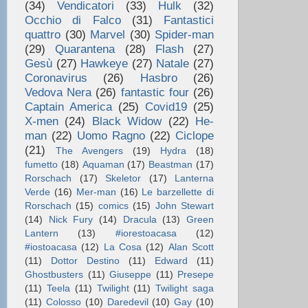
(34)
Vendicatori
(33)
Hulk
(32)
Occhio di Falco
(31)
Fantastici
quattro
(30)
Marvel
(30)
Spider-man
(29)
Quarantena
(28)
Flash
(27)
Gesù
(27)
Hawkeye
(27)
Natale
(27)
Coronavirus
(26)
Hasbro
(26)
Vedova Nera
(26)
fantastic four
(26)
Captain America
(25)
Covid19
(25)
X-men
(24)
Black Widow
(22)
He-
man
(22)
Uomo Ragno
(22)
Ciclope
(21)
The Avengers
(19)
Hydra
(18)
fumetto
(18)
Aquaman
(17)
Beastman
(17)
Rorschach
(17)
Skeletor
(17)
Lanterna
Verde
(16)
Mer-man
(16)
Le barzellette di
Rorschach
(15)
comics
(15)
John Stewart
(14)
Nick Fury
(14)
Dracula
(13)
Green
Lantern
(13)
#iorestoacasa
(12)
#iostoacasa
(12)
La Cosa
(12)
Alan Scott
(11)
Dottor Destino
(11)
Edward
(11)
Ghostbusters
(11)
Giuseppe
(11)
Presepe
(11)
Teela
(11)
Twilight
(11)
Twilight saga
(11)
Colosso
(10)
Daredevil
(10)
Gay
(10)