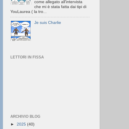
come allegato all'intervista
che mi è stata fatta dai tipi di
YouLaurea ( la tro...
Je suis Charlie
LETTORI IN FISSA
ARCHIVIO BLOG
►
2025
(40)