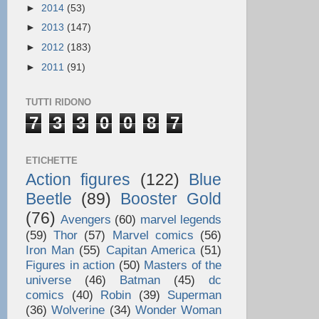
►
2014
(53)
►
2013
(147)
►
2012
(183)
►
2011
(91)
TUTTI RIDONO
7
3
3
0
0
8
7
ETICHETTE
Action figures
(122)
Blue
Beetle
(89)
Booster Gold
(76)
Avengers
(60)
marvel legends
(59)
Thor
(57)
Marvel comics
(56)
Iron Man
(55)
Capitan America
(51)
Figures in action
(50)
Masters of the
universe
(46)
Batman
(45)
dc
comics
(40)
Robin
(39)
Superman
(36)
Wolverine
(34)
Wonder Woman