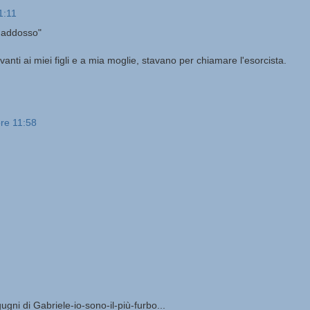
1:11
o addosso"
nti ai miei figli e a mia moglie, stavano per chiamare l'esorcista.
ore 11:58
ni di Gabriele-io-sono-il-più-furbo...