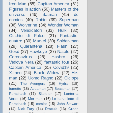
Iron Man
(55)
Capitan America
(51)
Figures in action
(50)
Masters of the
universe
(46)
Batman
(45)
dc
comics
(40)
Robin
(39)
Superman
(36)
Wolverine
(34)
Wonder Woman
(34)
Vendicatori
(33)
Hulk
(32)
Occhio di Falco
(31)
Fantastici
quattro
(30)
Marvel
(30)
Spider-man
(29)
Quarantena
(28)
Flash
(27)
Gesù
(27)
Hawkeye
(27)
Natale
(27)
Coronavirus
(26)
Hasbro
(26)
Vedova Nera
(26)
fantastic four
(26)
Captain America
(25)
Covid19
(25)
X-men
(24)
Black Widow
(22)
He-
man
(22)
Uomo Ragno
(22)
Ciclope
(21)
The Avengers
(19)
Hydra
(18)
fumetto
(18)
Aquaman
(17)
Beastman
(17)
Rorschach
(17)
Skeletor
(17)
Lanterna
Verde
(16)
Mer-man
(16)
Le barzellette di
Rorschach
(15)
comics
(15)
John Stewart
(14)
Nick Fury
(14)
Dracula
(13)
Green