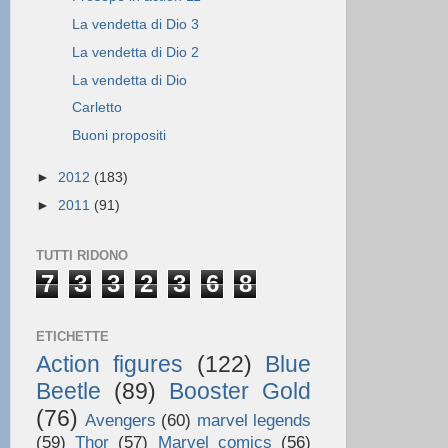
La vendetta di Dio 3
La vendetta di Dio 2
La vendetta di Dio
Carletto
Buoni propositi
►
2012
(183)
►
2011
(91)
TUTTI RIDONO
7
3
3
2
3
6
8
ETICHETTE
Action figures
(122)
Blue
Beetle
(89)
Booster Gold
(76)
Avengers
(60)
marvel legends
(59)
Thor
(57)
Marvel comics
(56)