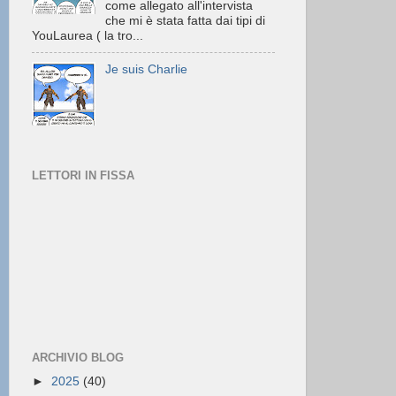
come allegato all'intervista
che mi è stata fatta dai tipi di
YouLaurea ( la tro...
Je suis Charlie
LETTORI IN FISSA
ARCHIVIO BLOG
►
2025
(40)