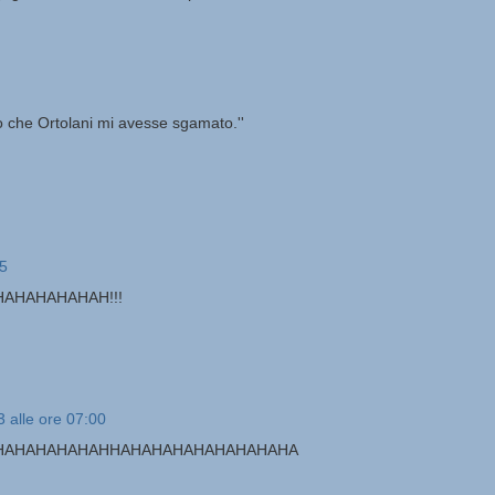
o che Ortolani mi avesse sgamato.''
15
AHAHAHAHAH!!!
 alle ore 07:00
HAHAHAHAHAHHAHAHAHAHAHAHAHAHA