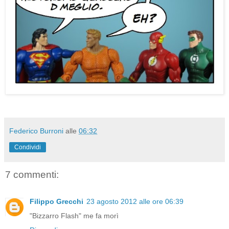
Federico Burroni
alle
06:32
Condividi
7 commenti:
Filippo Grecchi
23 agosto 2012 alle ore 06:39
"Bizzarro Flash" me fa morì