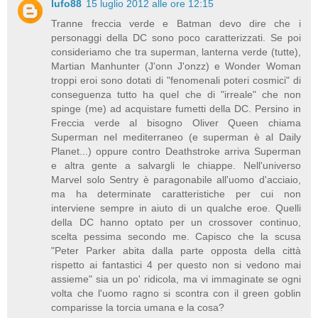
lufo88
15 luglio 2012 alle ore 12:15
Tranne freccia verde e Batman devo dire che i
personaggi della DC sono poco caratterizzati. Se poi
consideriamo che tra superman, lanterna verde (tutte),
Martian Manhunter (J'onn J'onzz) e Wonder Woman
troppi eroi sono dotati di "fenomenali poteri cosmici" di
conseguenza tutto ha quel che di "irreale" che non
spinge (me) ad acquistare fumetti della DC. Persino in
Freccia verde al bisogno Oliver Queen chiama
Superman nel mediterraneo (e superman è al Daily
Planet...) oppure contro Deathstroke arriva Superman
e altra gente a salvargli le chiappe. Nell'universo
Marvel solo Sentry è paragonabile all'uomo d'acciaio,
ma ha determinate caratteristiche per cui non
interviene sempre in aiuto di un qualche eroe. Quelli
della DC hanno optato per un crossover continuo,
scelta pessima secondo me. Capisco che la scusa
"Peter Parker abita dalla parte opposta della città
rispetto ai fantastici 4 per questo non si vedono mai
assieme" sia un po' ridicola, ma vi immaginate se ogni
volta che l'uomo ragno si scontra con il green goblin
comparisse la torcia umana e la cosa?