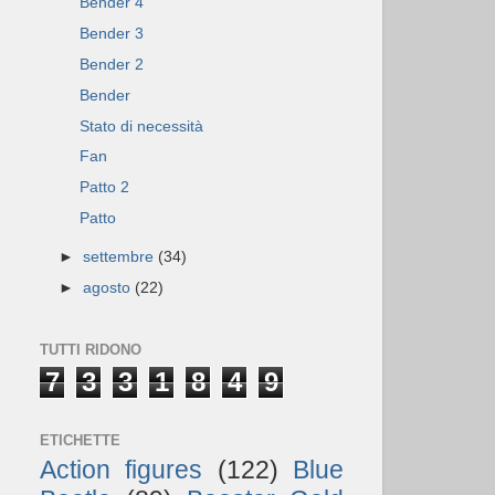
Bender 4
Bender 3
Bender 2
Bender
Stato di necessità
Fan
Patto 2
Patto
►
settembre
(34)
►
agosto
(22)
TUTTI RIDONO
7
3
3
1
8
4
9
ETICHETTE
Action figures
(122)
Blue