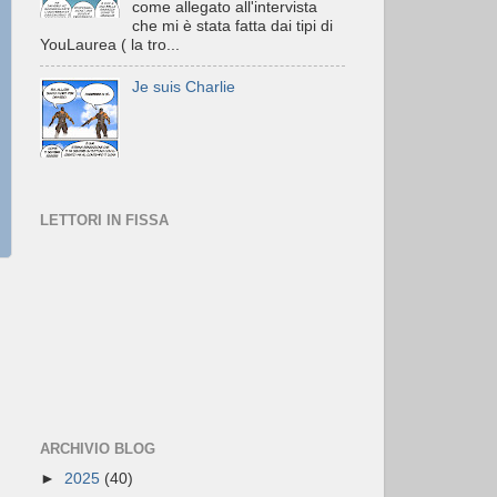
come allegato all'intervista
che mi è stata fatta dai tipi di
YouLaurea ( la tro...
Je suis Charlie
LETTORI IN FISSA
ARCHIVIO BLOG
►
2025
(40)