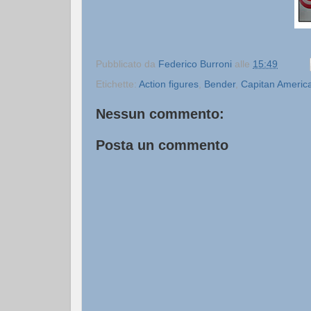
Pubblicato da
Federico Burroni
alle
15:49
Etichette:
Action figures
,
Bender
,
Capitan Americ
Nessun commento:
Posta un commento