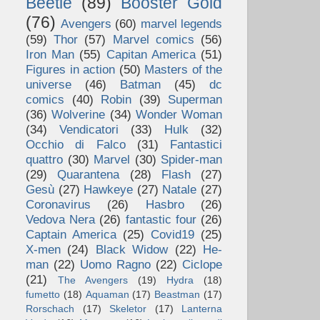
Beetle
(89)
Booster Gold
(76)
Avengers
(60)
marvel legends
(59)
Thor
(57)
Marvel comics
(56)
Iron Man
(55)
Capitan America
(51)
Figures in action
(50)
Masters of the
universe
(46)
Batman
(45)
dc
comics
(40)
Robin
(39)
Superman
(36)
Wolverine
(34)
Wonder Woman
(34)
Vendicatori
(33)
Hulk
(32)
Occhio di Falco
(31)
Fantastici
quattro
(30)
Marvel
(30)
Spider-man
(29)
Quarantena
(28)
Flash
(27)
Gesù
(27)
Hawkeye
(27)
Natale
(27)
Coronavirus
(26)
Hasbro
(26)
Vedova Nera
(26)
fantastic four
(26)
Captain America
(25)
Covid19
(25)
X-men
(24)
Black Widow
(22)
He-
man
(22)
Uomo Ragno
(22)
Ciclope
(21)
The Avengers
(19)
Hydra
(18)
fumetto
(18)
Aquaman
(17)
Beastman
(17)
Rorschach
(17)
Skeletor
(17)
Lanterna