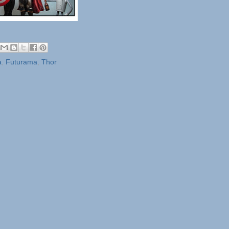
a
,
Futurama
,
Thor